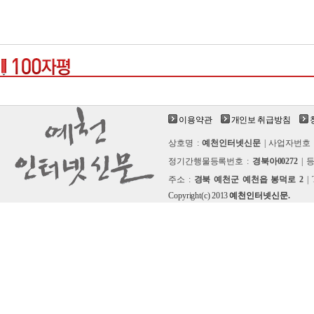
이용약관
개인보 취급방침
상호명 :
예천인터넷신문
| 사업자번호 
정기간행물등록번호 :
경북아00272
| 
주소 :
경북 예천군 예천읍 봉덕로 2
| 
Copyright(c) 2013
예천인터넷신문.