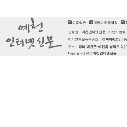
이용약관
개인보 취급방침
상호명 :
예천인터넷신문
| 사업자번호 
정기간행물등록번호 :
경북아00272
| 
주소 :
경북 예천군 예천읍 봉덕로 2
| 
Copyright(c) 2013
예천인터넷신문.