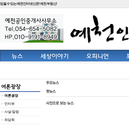
믿을 수 있는 예천인터넷신문! 예천 부동산!
여론광장
인터뷰
사설/칼럼
좌담회