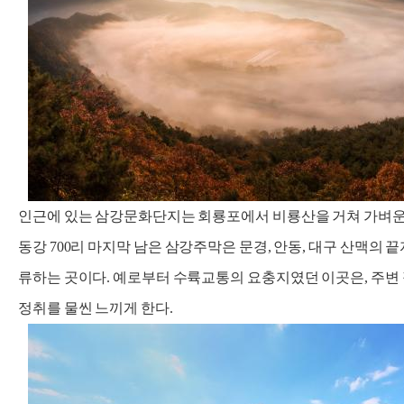
인근에 있는 삼강문화단지는 회룡포에서 비룡산을 거쳐 가벼운 
동강 700리 마지막 남은 삼강주막은 문경, 안동, 대구 산맥의 
류하는 곳이다. 예로부터 수륙교통의 요충지였던 이곳은, 주변
정취를 물씬 느끼게 한다.