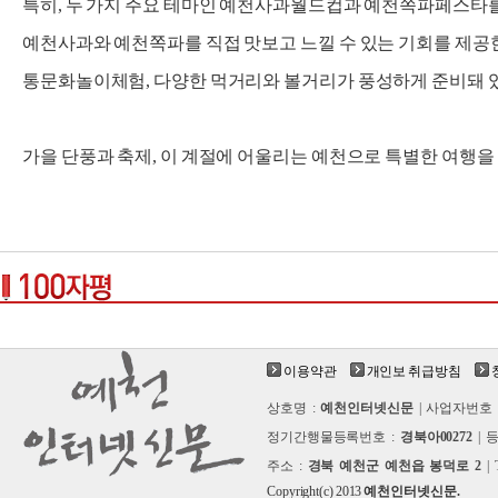
특히, 두 가지 주요 테마인 예천사과월드컵과 예천쪽파페스타
예천사과와 예천쪽파를 직접 맛보고 느낄 수 있는 기회를 제공한다
통문화놀이체험, 다양한 먹거리와 볼거리가 풍성하게 준비돼 
가을 단풍과 축제, 이 계절에 어울리는 예천으로 특별한 여행을
이용약관
개인보 취급방침
상호명 :
예천인터넷신문
| 사업자번호 
정기간행물등록번호 :
경북아00272
| 
주소 :
경북 예천군 예천읍 봉덕로 2
| 
Copyright(c) 2013
예천인터넷신문.