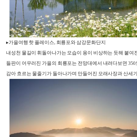
▸가을여행 핫 플레이스, 회룡포와 삼강문화단지
내성천 물길이 휘돌아나가는 모습이 용이 비상하는 듯해 붙여진 
들판이 어우러진 가을의 회룡포는 전망대에서 내려다보면 350
감아 흐르는 물줄기가 돌아나가며 만들어진 모래사장과 산세가