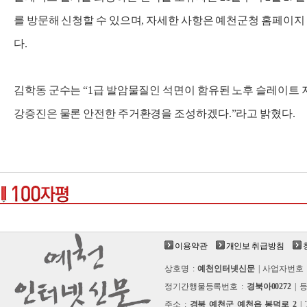
를 방문해 신청할 수 있으며, 자세한 사항은 예천군청 홈페이지
다.
김학동 군수는 “1급 발암물질인 석면이 함유된 노후 슬레이트 
강증진은 물론 안전한 주거환경을 조성하겠다.”라고 밝혔다.
이용약관
개인보 취급방침
상호명 :
예천인터넷신문
| 사업자번호 
정기간행물등록번호 :
경북아00272
| 
주소 :
경북 예천군 예천읍 봉덕로 2
| 