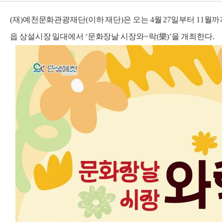
(재)예천문화관광재단(이하 재단)은 오는 4월 27일부터 11월까지
읍 상설시장 일대에서 ‘문화장날 시장와~락(樂)’을 개최한다.