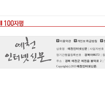
이용약관
개인보 취급방침
상호명 :
예천인터넷신문
| 사업자번호 
정기간행물등록번호 :
경북아00272
| 
주소 :
경북 예천군 예천읍 봉덕로 2
| 
Copyright(c) 2013
예천인터넷신문.